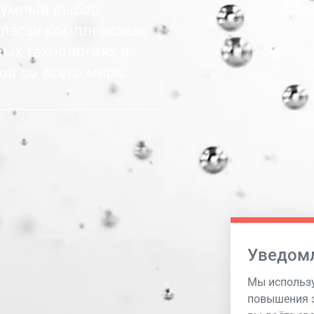
зумный выбор
едлагая комплексные
ых технологиях и
в со всего мира.
Уведом
Мы использу
повышения э