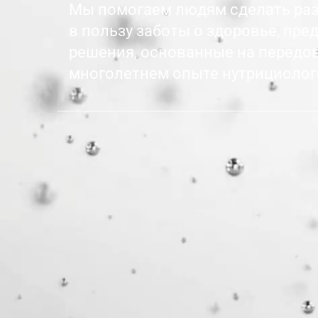
Мы помогаем людям сделать ра
в пользу заботы о здоровье, пр
решения, основанные на передов
многолетнем опыте нутрициолого