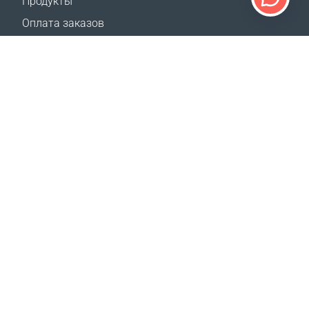
Продукты
Оплата заказов
Способы доставки
Возврат
Калькулятор доставки
Карта сайта
ПОДДЕРЖКА
Контакты
Часто задаваемые вопросы
Где купить
НАШИ САЙТЫ