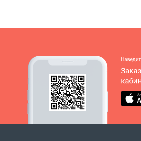
Наведит
Зака
кабин