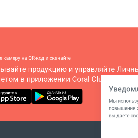
е камеру на QR-код и скачайте
зывайте продукцию и управляйте Личн
етом в приложении Coral Club
Уведом
Мы использу
повышения э
вы даёте св