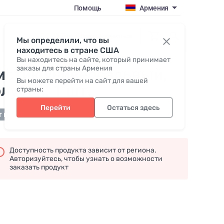
Помощь
Армения
Войти / Присоединиться
Мы определили, что вы
находитесь в стране США
Вы находитесь на сайте, который принимает
заказы для страны Армения
истик универсальный,
Вы можете перейти на сайт для вашей
олубой
, 1 шт.
страны:
Перейти
Остаться здесь
т в наличии
Доступность продукта зависит от региона.
Авторизуйтесь, чтобы узнать о возможности
заказать продукт