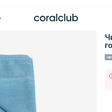
и
Ч
г
Не