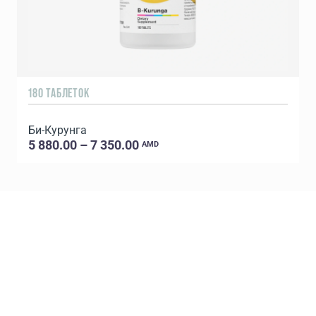
180 ТАБЛЕТОК
2
Би-Курунга
5 880.00 – 7 350.00
AMD