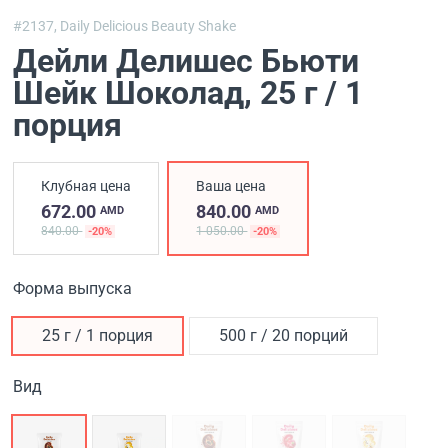
#2137,
Daily Delicious Beauty Shake
Дейли Делишес Бьюти
Шейк Шоколад
, 25 г / 1
порция
Клубная цена
Ваша цена
672.00
840.00
AMD
AMD
840.00
1 050.00
-20%
-20%
Форма выпуска
25 г / 1 порция
500 г / 20 порций
Вид