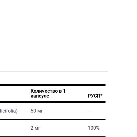
Количество в 1
капсуле
РУСП*
icifolia)
50 мг
-
2 мг
100%