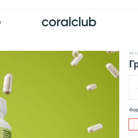
и
#91
Г
Фор