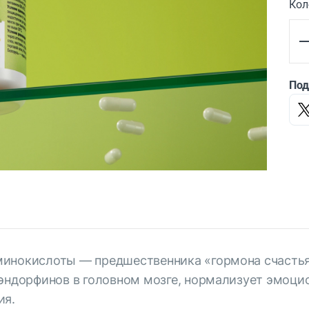
Кол
Под
инокислоты — предшественника «гормона счастья»
 эндорфинов в головном мозге, нормализует эмоци
ия.