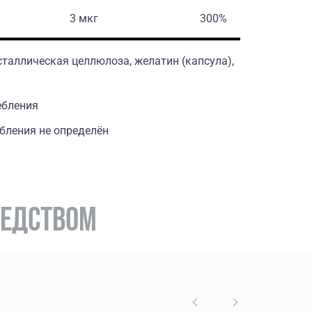
3 мкг
300%
аллическая целлюлоза, желатин (капсула),
ебления
бления не определён
РЕДСТВОМ