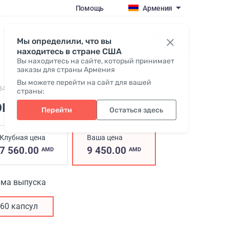
Помощь
Армения
Войти / Присоединиться
Мы определили, что вы
находитесь в стране США
Вы находитесь на сайте, который принимает
заказы для страны Армения
Вы можете перейти на сайт для вашей
848,
Griffonia
страны:
риффония
Перейти
Остаться здесь
Клубная цена
Ваша цена
7 560.00
9 450.00
AMD
AMD
ма выпуска
60 капсул