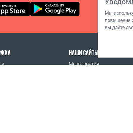
Уведом
Мы использу
повышения э
вы даёте св
РЖКА
НАШИ САЙТЫ
ты
Мероприятия
задаваемые вопросы
ить
Условия продажи
Условия регистрации
Политика конфиден