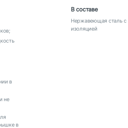
В составе
Нержавеющая сталь с 
изоляцией
ков;
дкость
нии в
и не
для
рышке в