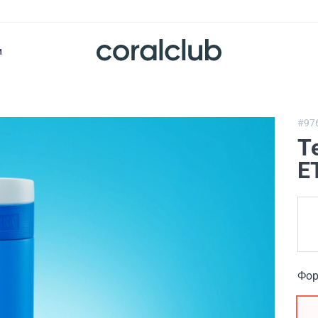
и
#97
Т
E
Фор