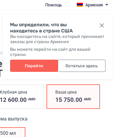
Помощь
Армения
Войти / Присоединиться
Мы определили, что вы
находитесь в стране США
Вы находитесь на сайте, который принимает
заказы для страны Армения
Вы можете перейти на сайт для вашей
642,
Kambukka ETNA 500 for coralclub
страны:
ермокружка Kambukka
Перейти
Остаться здесь
TNA, синяя
Клубная цена
Ваша цена
12 600.00
15 750.00
AMD
AMD
ма выпуска
500 мл