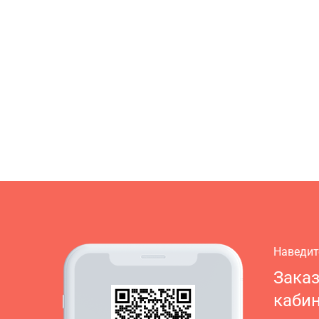
Наведит
Зака
кабин