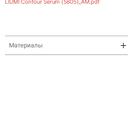
LIŪMI Contour Serum (5805)_AM.pdf
Материалы
RU_LIUMI_B2C Presentation_170326