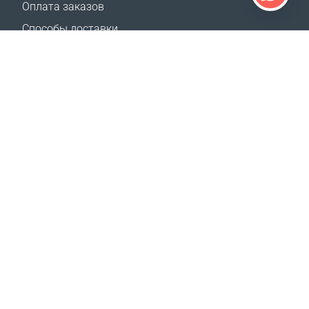
Оплата заказов
Способы доставки
Возврат
Калькулятор доставки
Карта сайта
ПОДДЕРЖКА
Контакты
Часто задаваемые вопросы
Где купить
НАШИ САЙТЫ
Мероприятия