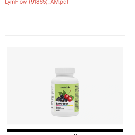
LymFlow (91865)_AM.pdf