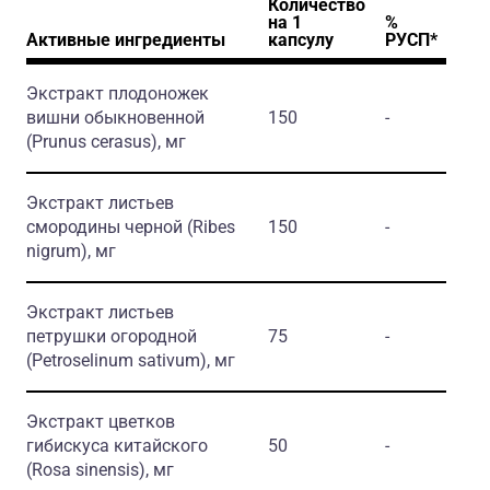
Количество
на 1
%
Активные ингредиенты
капсулу
РУСП*
Экстракт плодоножек
вишни обыкновенной
150
-
(Prunus cerasus)
, мг
Экстракт листьев
смородины черной
(Ribes
150
-
nigrum)
, мг
Экстракт листьев
петрушки огородной
75
-
(Petroselinum sativum)
, мг
Экстракт цветков
гибискуса китайского
50
-
(Rosa sinensis)
, мг