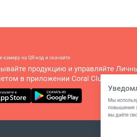
е камеру на QR-код и скачайте
зывайте продукцию и управляйте Личн
етом в приложении Coral Club
Уведом
Мы использу
повышения э
вы даёте св