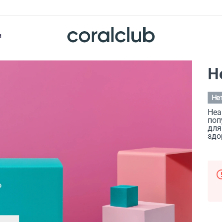
и
He
Не
Hea
поп
для
здо