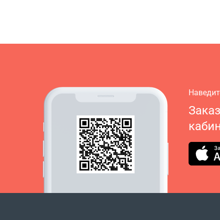
Наведит
Зака
кабин