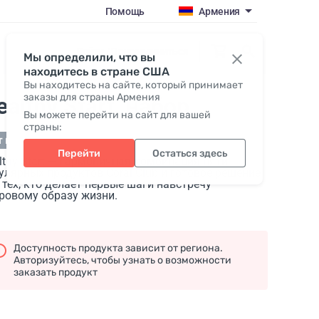
Помощь
Армения
Войти / Присоединиться
Мы определили, что вы
находитесь в стране США
Вы находитесь на сайте, который принимает
заказы для страны Армения
althy Start
, набор
Вы можете перейти на сайт для вашей
страны:
т в наличии
Перейти
Остаться здесь
lthy Start — гармоничная комбинация пяти
улярных продуктов Coral Club и готовое решение
 тех, кто делает первые шаги навстречу
ровому образу жизни.
Доступность продукта зависит от региона.
Авторизуйтесь, чтобы узнать о возможности
заказать продукт