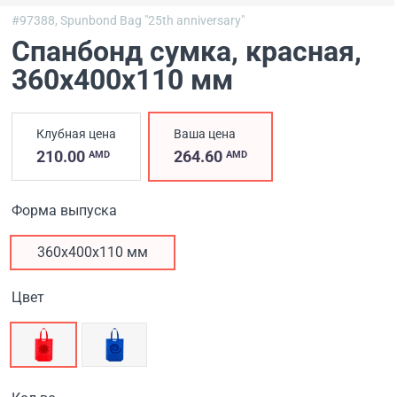
#97388,
Spunbond Bag "25th anniversary"
Спанбонд сумка, красная
,
360х400х110 мм
Клубная цена
Ваша цена
210.00
264.60
AMD
AMD
Форма выпуска
360х400х110 мм
Цвет